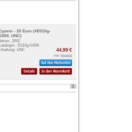
Zypern - 20 Euro (#E010g-
G009_UNC)
Datum: 2002
Katalognr.: E010g-G009
Erhaltung: UNC
44,99 €
zzgl.
Versand
1
|