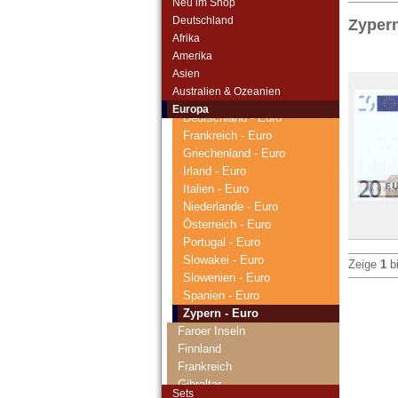
Neu im Shop
Bulgarien
Deutschland
Zypern
Dänemark
Afrika
Danzig
Amerika
Estland
Asien
Europäische Union
Australien & Ozeanien
Belgien - Euro
Europa
Deutschland - Euro
Frankreich - Euro
Griechenland - Euro
Irland - Euro
Italien - Euro
Niederlande - Euro
Österreich - Euro
Portugal - Euro
Slowakei - Euro
Zeige
1
b
Slowenien - Euro
Spanien - Euro
Zypern - Euro
Faroer Inseln
Finnland
Frankreich
Gibraltar
Sets