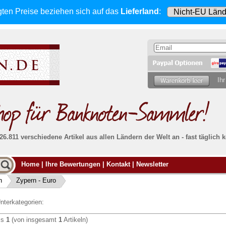
gten Preise beziehen sich
auf das
Lieferland
:
Ihr
 26.811 verschiedene Artikel aus allen Ländern der Welt an - fast tägli
Möcht
Home
|
Ihre Bewertungen
|
Kontakt
|
Newsletter
Alle Lieferungen, auch ins Ausland
, werden
von uns voll versichert. Sie haben
kein Risiko
verka
ssigen
falls die Sendung verloren geht oder beschädigt
n
Zypern - Euro
Dann si
wird.
Senden S
Absolute Zuverlässigkeit:
sowohl in puncto
nterkategorien:
Ihrer Ba
können
Service als auch in der Qualität unserer
.
Banknoten
is
1
(von insgesamt
1
Artikeln)
Weitere 