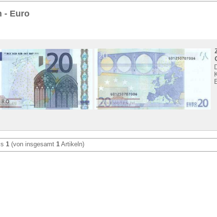
Sie
hier
.
 - Euro
is
1
(von insgesamt
1
Artikeln)