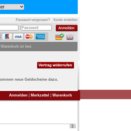
Passwort vergessen?
Konto erstellen
 Warenkorb ist leer.
ch kommen neue Geldscheine dazu.
en Sie Banknoten
Anmelden
|
Merkzettel
|
Warenkorb
ufen?
nd Sie bei uns genau richtig
ie uns einfach ein Übersichtsbild
nknoten an
info@banknoten.de
.
1
|
Informationen zum Ankauf finden