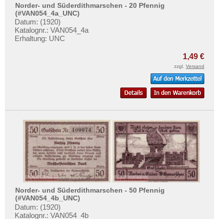
Mehr über...
Norder- und Süderdithmarschen - 20 Pfennig
(#VAN054_4a_UNC)
Zahlungsbedingungen
Datum: (1920)
Katalognr.: VAN054_4a
Privatsphäre und Datenschutz
Erhaltung: UNC
Widerrufsbelehrung
1,49 €
Liefer- und Versandkosten
zzgl.
Versand
AGB
Impressum
Norder- und Süderdithmarschen - 50 Pfennig
(#VAN054_4b_UNC)
Datum: (1920)
Katalognr.: VAN054_4b