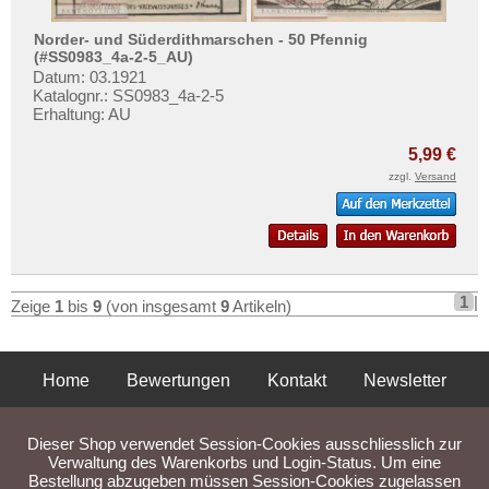
Norder- und Süderdithmarschen - 50 Pfennig
(#SS0983_4a-2-5_AU)
Datum: 03.1921
Katalognr.: SS0983_4a-2-5
Erhaltung: AU
5,99 €
zzgl.
Versand
1
|
Zeige
1
bis
9
(von insgesamt
9
Artikeln)
Home
Bewertungen
Kontakt
Newsletter
Privatsphäre und Datenschutz
Impressum
AGB
Dieser Shop verwendet Session-Cookies ausschliesslich zur
Liefer- und Versandkosten
Verwaltung des Warenkorbs und Login-Status. Um eine
Bestellung abzugeben müssen Session-Cookies zugelassen