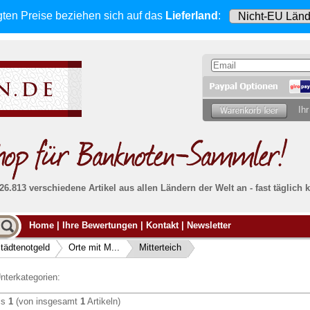
gten Preise beziehen sich
auf das
Lieferland
:
Ihr
 26.813 verschiedene Artikel aus allen Ländern der Welt an - fast tägli
Möcht
Home
|
Ihre Bewertungen
|
Kontakt
|
Newsletter
Alle Lieferungen, auch ins Ausland
, werden
von uns voll versichert. Sie haben
kein Risiko
verka
ssigen
falls die Sendung verloren geht oder beschädigt
tädtenotgeld
Orte mit M...
Mitterteich
Dann si
wird.
Senden S
Absolute Zuverlässigkeit:
sowohl in puncto
nterkategorien:
Ihrer Ba
können
Service als auch in der Qualität unserer
.
Banknoten
is
1
(von insgesamt
1
Artikeln)
Weitere 