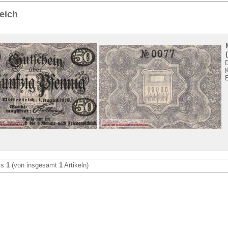
Sie
hier
.
teich
is
1
(von insgesamt
1
Artikeln)