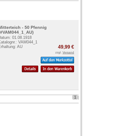
Mitterteich - 50 Pfennig
(#VAM044_1_AU)
Datum: 01.08.1918
Katalognr.: VAM044_1
Erhaltung: AU
49,99 €
zzgl.
Versand
1
|