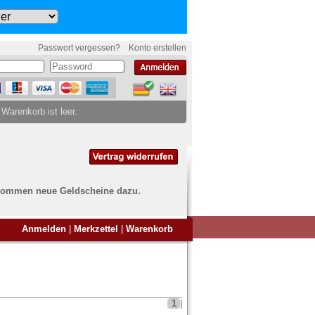
Passwort vergessen?
Konto erstellen
 Warenkorb ist leer.
ch kommen neue Geldscheine dazu.
en Sie Banknoten
Anmelden
|
Merkzettel
|
Warenkorb
ufen?
nd Sie bei uns genau richtig
ie uns einfach ein Übersichtsbild
nknoten an
info@banknoten.de
.
1
|
Informationen zum Ankauf finden