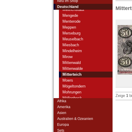
Neu im Shop
Mellenbach
Deutschland
Mitter
Mellrichstadt
Mengede
Menterode
Meppen
Merseburg
Meuselbach
Miesbach
Mindelheim
Mirow
Mittenwald
Mittenwalde
Mitterteich
Moers
Mögeltondern
Mohrungen
Zeige
1
b
Möllenbeck
Afrika
Mölln
Amerika
Monschau
Asien
Montabaur
Australien & Ozeanien
Moosburg
Europa
Morsum
Sets