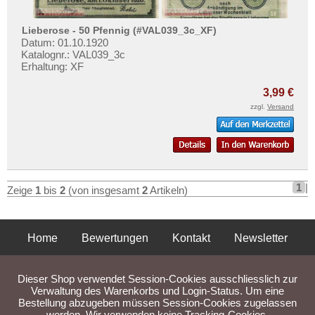
Linz am Rhein
Testbanknoten
Lippe
Banknotenbriefe
Lieberose - 50 Pfennig (#VAL039_3c_XF)
Lippspringe
Datum: 01.10.1920
Kataloge
Katalognr.: VAL039_3c
List
Erhaltung: XF
Aufbewahrung
Löbau
Gutscheine
3,99 €
Lobeda
zzgl.
Versand
Ihre Bewertungen
Löbejün
Kontakt
Lobenstein
Lorch
Informationen
1
|
Lörrach
Zeige
1
bis
2
(von insgesamt
2
Artikeln)
Preislisten
Lötzen
Ankauf
Lübbecke
Home
Bewertungen
Kontakt
Newsletter
Erhaltungsgrade
Lübeck
Privatsphäre und Datenschutz
Impressum
AGB
Gratisbanknoten
Lübtheen
Dieser Shop verwendet Session-Cookies ausschliesslich zur
FAQ
Liefer- und Versandkosten
Verwaltung des Warenkorbs und Login-Status. Um eine
Lübz
Bestellung abzugeben müssen Session-Cookies zugelassen
werden. Wir verwenden keine Tracking-Cookies.