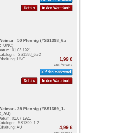
Weimar - 50 Pfennig (#SS1398_6a-
2_UNC)
Datum: 01.03.1921
Katalognr.: SS1398_6a-2
Erhaltung: UNC
1,99 €
zzgl.
Versand
Weimar - 25 Pfennig (#SS1399_1-
2_AU)
Datum: 01.07.1921
Katalognr.: SS1399_1-2
Erhaltung: AU
4,99 €
zzgl.
Versand