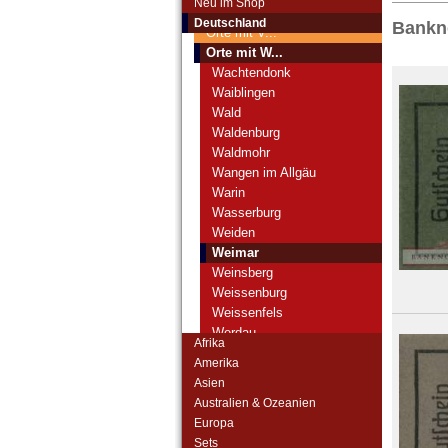
Neu im Shop
Orte mit U...
Deutschland
Bankn
Orte mit V...
Orte mit W...
Wachtendonk
Waiblingen
Wald
Waldenburg
Waldmohr
Wangen im Allgäu
Warin
Wasserburg
Weiden
Weimar
Weinsberg
Weissenburg
Weissenfels
Werdau
Afrika
Wesel
Amerika
Wesenberg
Asien
Westerburg
Australien & Ozeanien
Westerland
Europa
Wetzlar
Sets