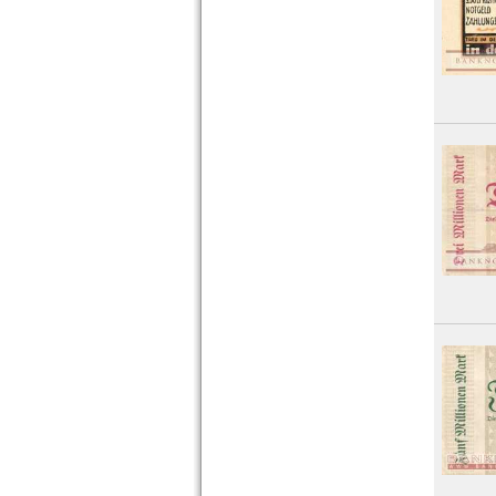
Würzburg
Wurzen
Orte mit X...
Orte mit Z...