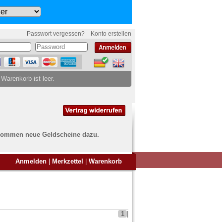
Passwort vergessen?
Konto erstellen
 Warenkorb ist leer.
ch kommen neue Geldscheine dazu.
en Sie Banknoten
Anmelden
|
Merkzettel
|
Warenkorb
ufen?
nd Sie bei uns genau richtig
ie uns einfach ein Übersichtsbild
nknoten an
info@banknoten.de
.
1
|
Informationen zum Ankauf finden