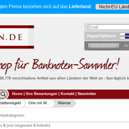
gten Preise beziehen sich
auf das
Lieferland
:
Ihr
 26.778 verschiedene Artikel aus allen Ländern der Welt an - fast tägli
Möcht
Home
|
Ihre Bewertungen
|
Kontakt
|
Newsletter
Alle Lieferungen, auch ins Ausland
, werden
von uns voll versichert. Sie haben
kein Risiko
verka
ssigen
falls die Sendung verloren geht oder beschädigt
tädtenotgeld
Orte mit W...
Weimar
Dann si
wird.
Senden S
Absolute Zuverlässigkeit:
sowohl in puncto
nterkategorien:
Ihrer Ba
können
Service als auch in der Qualität unserer
.
Banknoten
is
6
(von insgesamt
6
Artikeln)
Weitere 