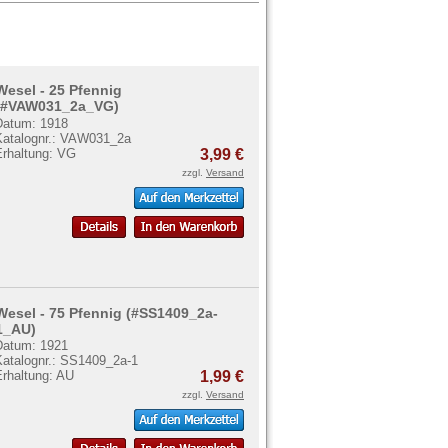
Wesel - 25 Pfennig
(#VAW031_2a_VG)
Datum: 1918
Katalognr.: VAW031_2a
Erhaltung: VG
3,99 €
zzgl.
Versand
Wesel - 75 Pfennig (#SS1409_2a-
1_AU)
Datum: 1921
Katalognr.: SS1409_2a-1
Erhaltung: AU
1,99 €
zzgl.
Versand