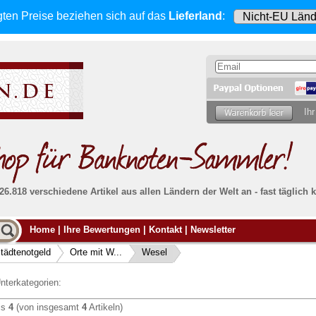
gten Preise beziehen sich
auf das
Lieferland
:
Ihr
 26.818 verschiedene Artikel aus allen Ländern der Welt an - fast tägli
Möcht
Home
|
Ihre Bewertungen
|
Kontakt
|
Newsletter
Alle Lieferungen, auch ins Ausland
, werden
von uns voll versichert. Sie haben
kein Risiko
verka
ssigen
falls die Sendung verloren geht oder beschädigt
tädtenotgeld
Orte mit W...
Wesel
Dann si
wird.
Senden S
Absolute Zuverlässigkeit:
sowohl in puncto
nterkategorien:
Ihrer Ba
können
Service als auch in der Qualität unserer
.
Banknoten
is
4
(von insgesamt
4
Artikeln)
Weitere 