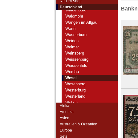
Neu im Shop
Wald
Deutschland
Bankn
Waldenburg
Waldmohr
Wangen im Allgäu
Warin
Wasserburg
Weiden
Weimar
Weinsberg
Weissenburg
Weissenfels
Werdau
Wesel
Wesenberg
Westerburg
Westerland
Wetzlar
Afrika
Wiebelskirchen
Amerika
Wiedenbrück
Asien
Wiesbaden
Australien & Ozeanien
Wildenstein
Europa
Wildeshausen
Sets