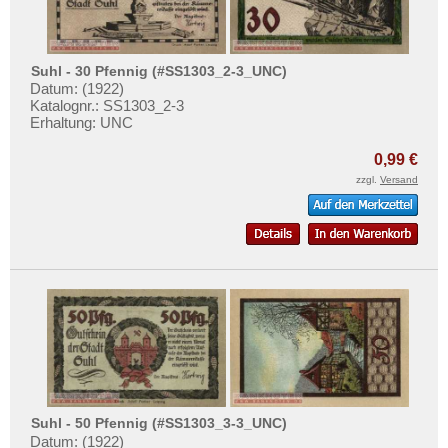
Testbanknoten
Banknotenbriefe
Kataloge
Suhl - 30 Pfennig (#SS1303_2-3_UNC)
Datum: (1922)
Aufbewahrung
Katalognr.: SS1303_2-3
Erhaltung: UNC
Gutscheine
0,99 €
Ihre Bewertungen
zzgl.
Versand
Kontakt
Informationen
Preislisten
Ankauf
Erhaltungsgrade
Gratisbanknoten
FAQ
Suhl - 50 Pfennig (#SS1303_3-3_UNC)
Datum: (1922)