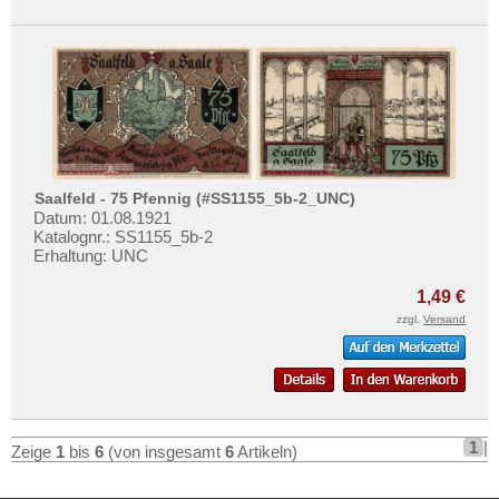
Stellingen
Stöckheim
Stollberg
Stolzenau
Stormarn
Stotel
Saalfeld - 75 Pfennig (#SS1155_5b-2_UNC)
Strahwalde-Herrnhut
Datum: 01.08.1921
Katalognr.: SS1155_5b-2
Straubing
Erhaltung: UNC
Striegau
1,49 €
Stroebeck
zzgl.
Versand
Stuttgart
Stützerbach
Suhl
Sulza, Bad
1
|
Zeige
1
bis
6
(von insgesamt
6
Artikeln)
Süsel