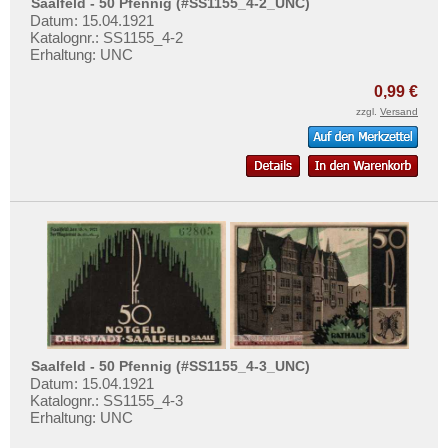
Schwabach
Saalfeld - 50 Pfennig (#SS1155_4-2_UNC)
Mehr über...
Datum: 15.04.1921
Schwandorf
Katalognr.: SS1155_4-2
Zahlungsbedingungen
Erhaltung: UNC
Schwarzenberg
Privatsphäre und Datenschutz
Schweich
0,99 €
Widerrufsbelehrung
zzgl.
Versand
Schweinfurt
Liefer- und Versandkosten
Schwenningen
AGB
Schwepnitz
Impressum
Sebnitz
Segeberg
Seifhennersdorf
Selsingen
Senden
Siebleben
Saalfeld - 50 Pfennig (#SS1155_4-3_UNC)
Datum: 15.04.1921
Singen
Katalognr.: SS1155_4-3
Erhaltung: UNC
Solingen