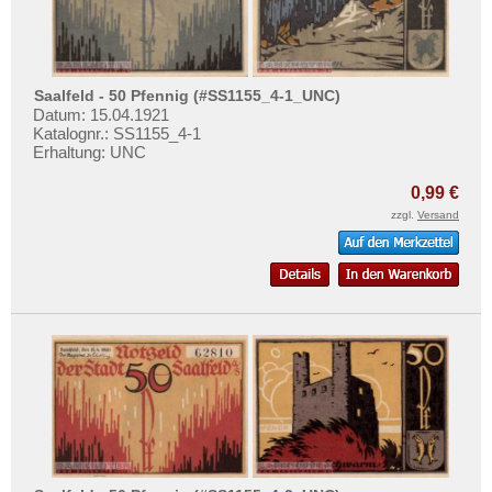
Scheibenberg
Testbanknoten
Schierke
Banknotenbriefe
Schildberg
Kataloge
Saalfeld - 50 Pfennig (#SS1155_4-1_UNC)
Schkeuditz
Aufbewahrung
Datum: 15.04.1921
Schleiz
Katalognr.: SS1155_4-1
Gutscheine
Erhaltung: UNC
Schliersee
0,99 €
Ihre Bewertungen
Schmalkalden
zzgl.
Versand
Kontakt
Schneeberg
Schneidemühl
Informationen
Schobüll
Preislisten
Schönberg
Ankauf
Schönecken-Wetteldorf
Erhaltungsgrade
Schopfheim
Gratisbanknoten
Schöppenstedt
FAQ
Schötmar