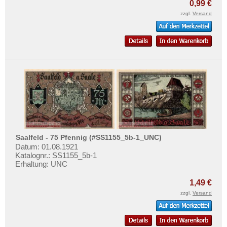
Sömmerda
0,99 €
zzgl.
Versand
Sommerfeld
Sondershausen
Sonneberg
Sorau
Spremberg
St. Magnus
St. Tönis
Stade
Saalfeld - 75 Pfennig (#SS1155_5b-1_UNC)
Stadtilm
Datum: 01.08.1921
Stadtlengsfeld
Katalognr.: SS1155_5b-1
Erhaltung: UNC
Stassfurt
1,49 €
Stavenhagen
zzgl.
Versand
Steinen
Steinheim