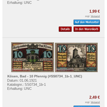
Orte mit T...
Mehr über...
Erhaltung: UNC
Orte mit U...
Zahlungsbedingungen
1,99 €
Orte mit V...
zzgl.
Versand
Privatsphäre und Datenschutz
Orte mit W...
Widerrufsbelehrung
Orte mit X...
Liefer- und Versandkosten
Orte mit Z...
AGB
Impressum
Kösen, Bad - 10 Pfennig (#SS0734_1b-1_UNC)
Datum: 01.06.1921
Katalognr.: SS0734_1b-1
Erhaltung: UNC
2,49 €
zzgl.
Versand