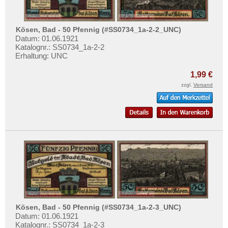
Kronach
Testbanknoten
Kröpelin
Banknotenbriefe
Kösen, Bad - 50 Pfennig (#SS0734_1a-2-2_UNC)
Kudowa, Bad
Kataloge
Datum: 01.06.1921
Kulmbach
Katalognr.: SS0734_1a-2-2
Aufbewahrung
Erhaltung: UNC
Kummerfeld
Gutscheine
1,99 €
Kyllburg
zzgl.
Versand
Ihre Bewertungen
Kyritz
Kontakt
Orte mit L...
Orte mit M...
Informationen
Orte mit N...
Preislisten
Orte mit O...
Ankauf
Orte mit P...
Erhaltungsgrade
Orte mit Q...
Gratisbanknoten
Orte mit R...
FAQ
Kösen, Bad - 50 Pfennig (#SS0734_1a-2-3_UNC)
Orte mit S...
Datum: 01.06.1921
Katalognr.: SS0734_1a-2-3