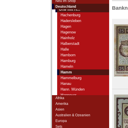
Neu im Shop
Orte mit G...
Deutschland
Bankn
Orte mit H...
Hachenburg
Hadersleben
Hagen
Hagenow
Hainholz
Halberstadt
Halle
Hamborn
Hamburg
Hameln
Hamm
Hammelburg
Hanau
Hann. Münden
Hannover
Afrika
Harburg
Amerika
Harzburg, Bad
Asien
Harzgerode
Australien & Ozeanien
Haslach
Europa
Hasloh
Sets