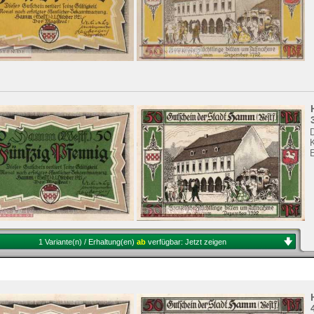
1 Variante(n) / Erhaltung(en)
ab
verfügbar:
Jetzt zeigen