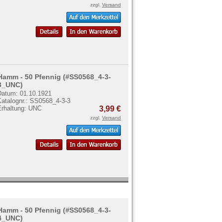
zzgl.
Versand
Hamm - 50 Pfennig (#SS0568_4-3-
3_UNC)
Datum: 01.10.1921
Katalognr.: SS0568_4-3-3
Erhaltung: UNC
3,99 €
zzgl.
Versand
Hamm - 50 Pfennig (#SS0568_4-3-
4_UNC)