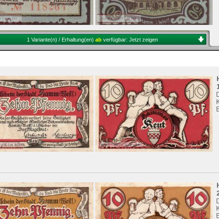
1 Variante(n) / Erhaltung(en)
ab
verfügbar:
Jetzt zeigen