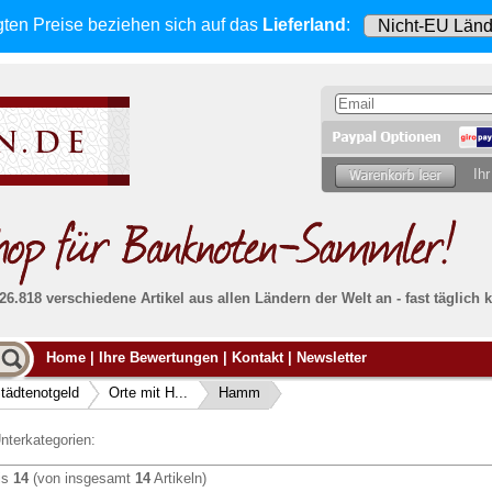
gten Preise beziehen sich
auf das
Lieferland
:
Ihr
 26.818 verschiedene Artikel aus allen Ländern der Welt an - fast tägli
Möcht
Home
|
Ihre Bewertungen
|
Kontakt
|
Newsletter
Alle Lieferungen, auch ins Ausland
, werden
von uns voll versichert. Sie haben
kein Risiko
verka
ssigen
falls die Sendung verloren geht oder beschädigt
tädtenotgeld
Orte mit H...
Hamm
Dann si
wird.
Senden S
Absolute Zuverlässigkeit:
sowohl in puncto
nterkategorien:
Ihrer Ba
können
Service als auch in der Qualität unserer
.
Banknoten
is
14
(von insgesamt
14
Artikeln)
Weitere 