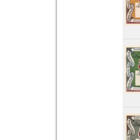
Hildburghausen
Hildesheim
Hirschberg (Schlesien)
Hirschberg a.d. Saale
Höchst
Hof
Hofgeismar
Hohenfriedeberg
Hohenwestedt
Hohndorf
Höhscheid
Holnis
Holzminden
Homberg (Niederrhein)
Homburg, Bad
Honnef
Horb
Horn
Hornberg
Horneburg
Horst-Emscher
Höxter