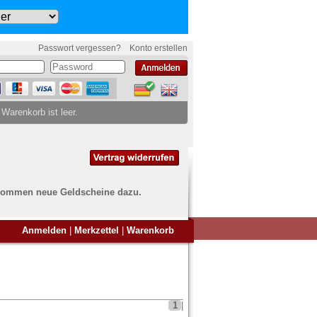
Passwort vergessen?
Konto erstellen
 Warenkorb ist leer.
ch kommen neue Geldscheine dazu.
en Sie Banknoten
Anmelden
|
Merkzettel
|
Warenkorb
ufen?
nd Sie bei uns genau richtig
ie uns einfach ein Übersichtsbild
nknoten an
info@banknoten.de
.
1
|
Informationen zum Ankauf finden