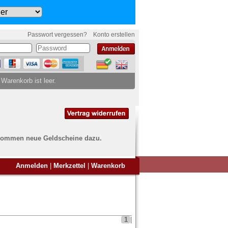
Passwort vergessen?
Konto erstellen
 Warenkorb ist leer.
ch kommen neue Geldscheine dazu.
en Sie Banknoten
Anmelden
|
Merkzettel
|
Warenkorb
ufen?
nd Sie bei uns genau richtig
ie uns einfach ein Übersichtsbild
nknoten an
info@banknoten.de
.
1
|
Informationen zum Ankauf finden