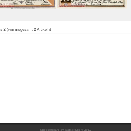
is
2
(von insgesamt
2
Artikeln)
Shopsoftware
by Gambio.de © 2011