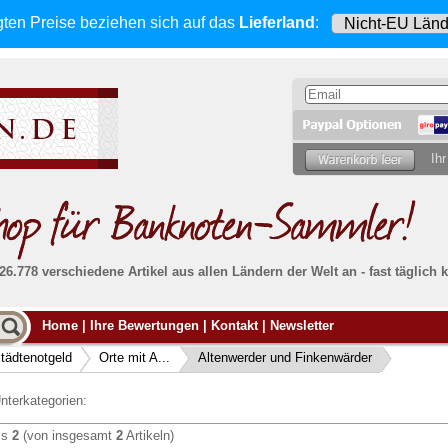
gten Preise beziehen sich
auf das
Lieferland
:
Ihr
 26.778 verschiedene Artikel aus allen Ländern der Welt an - fast tägli
Möcht
Home
|
Ihre Bewertungen
|
Kontakt
|
Newsletter
Alle Lieferungen, auch ins Ausland
, werden
von uns voll versichert. Sie haben
kein Risiko
verka
ssigen
falls die Sendung verloren geht oder beschädigt
tädtenotgeld
Orte mit A...
Altenwerder und Finkenwärder
Dann si
wird.
Senden S
Absolute Zuverlässigkeit:
sowohl in puncto
nterkategorien:
Ihrer Ba
können
Service als auch in der Qualität unserer
.
Banknoten
is
2
(von insgesamt
2
Artikeln)
Weitere 