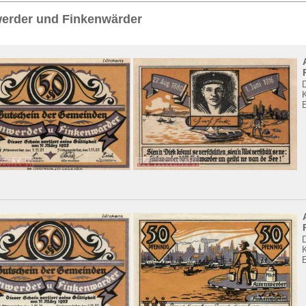
Sie
hier
.
werder und Finkenwärder