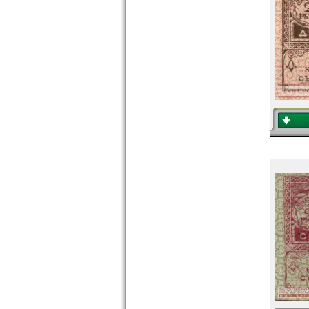
Ukraine
Ungarn
Vatikan
Weissrussland
Zypern