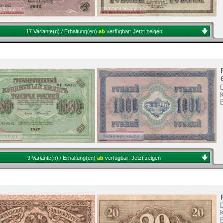
17 Variante(n) / Erhaltung(en)
ab
verfügbar:
Jetzt zeigen
K
9 Variante(n) / Erhaltung(en)
ab
verfügbar:
Jetzt zeigen
K