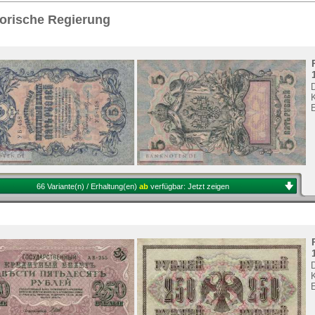
Sie
hier
.
orische Regierung
K
66 Variante(n) / Erhaltung(en)
ab
verfügbar:
Jetzt zeigen
K