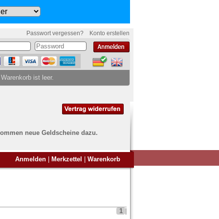
Passwort vergessen?
Konto erstellen
 Warenkorb ist leer.
ch kommen neue Geldscheine dazu.
en Sie Banknoten
Anmelden
|
Merkzettel
|
Warenkorb
ufen?
nd Sie bei uns genau richtig
ie uns einfach ein Übersichtsbild
nknoten an
info@banknoten.de
.
1
|
Informationen zum Ankauf finden