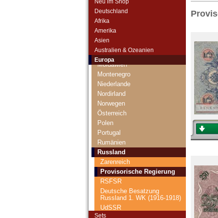
Neu im Shop
Liechtenstein
Deutschland
Provis
Litauen
Afrika
Luxemburg
Amerika
Malta
Asien
Mazedonien
Australien & Ozeanien
Memelgebiet
Europa
Moldawien
Montenegro
Niederlande
Nordirland
Norwegen
Österreich
Polen
Portugal
Rumänien
Russland
Zarenreich
Provisorische Regierung
RSFSR
Deutsche Besatzung
Russland 1. WK (1916-1918)
UdSSR
Sets
Russland heute