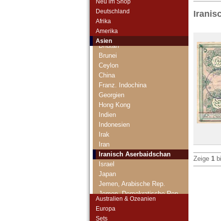
Neu im Shop
Armenien
Deutschland
Iranis
Aserbaidschan
Afrika
Bahrain
Amerika
Bangladesch
Asien
Bhutan
Brunei
Ceylon
China
Franz. Indochina
Georgien
Hong Kong
Indien
Indonesien
Irak
Iran
Iranisch Aserbaidschan
Zeige
1
b
Israel
Japan
Jemen, Arabische Rep.
Jemen, Demokratische Rep.
Australien & Ozeanien
Jordanien
Europa
Kambodscha
Sets