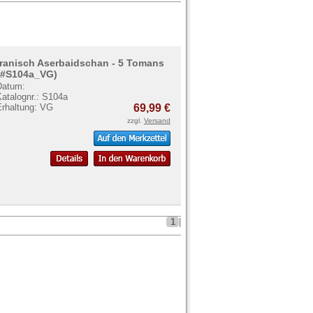
Iranisch Aserbaidschan - 5 Tomans
(#S104a_VG)
Datum:
Katalognr.: S104a
Erhaltung: VG
69,99 €
zzgl.
Versand
1
|