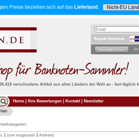
gten Preise beziehen sich
auf das
Lieferland
:
Ihr
 26.818 verschiedene Artikel aus allen Ländern der Welt an - fast tägli
Möcht
Home
|
Ihre Bewertungen
|
Kontakt
|
Newsletter
Alle Lieferungen, auch ins Ausland
, werden
von uns voll versichert. Sie haben
kein Risiko
verka
ssigen
falls die Sendung verloren geht oder beschädigt
chan
Dann si
wird.
Senden S
Absolute Zuverlässigkeit:
sowohl in puncto
nterkategorien:
Ihrer Ba
können
Service als auch in der Qualität unserer
.
Banknoten
is
1
(von insgesamt
1
Artikeln)
Weitere 