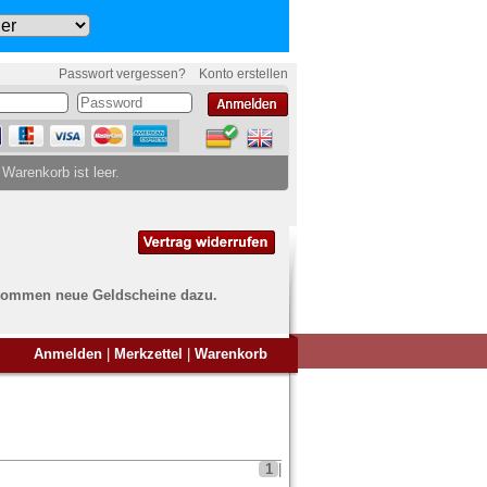
Passwort vergessen?
Konto erstellen
 Warenkorb ist leer.
ch kommen neue Geldscheine dazu.
en Sie Banknoten
Anmelden
|
Merkzettel
|
Warenkorb
ufen?
nd Sie bei uns genau richtig
ie uns einfach ein Übersichtsbild
nknoten an
info@banknoten.de
.
1
|
Informationen zum Ankauf finden