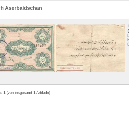
Sie
hier
.
ch Aserbaidschan
is
1
(von insgesamt
1
Artikeln)