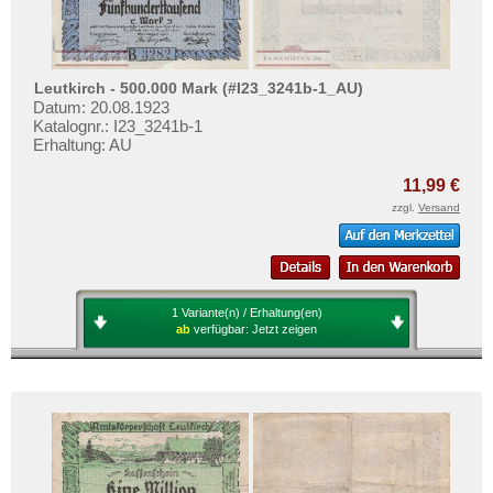
Lilienthal
Testbanknoten
Limbach
Banknotenbriefe
Limburg
Kataloge
Leutkirch - 500.000 Mark (#I23_3241b-1_AU)
Lindau
Datum: 20.08.1923
Aufbewahrung
Katalognr.: I23_3241b-1
Lindenberg i. Allgäu
Gutscheine
Erhaltung: AU
Lingen
11,99 €
Ihre Bewertungen
Linz am Rhein
zzgl.
Versand
Kontakt
Lippe
Lippspringe
Informationen
List
Preislisten
1 Variante(n) / Erhaltung(en)
Löbau
ab
verfügbar:
Jetzt zeigen
Ankauf
Lobeda
Erhaltungsgrade
Löbejün
Gratisbanknoten
Lobenstein
FAQ
Lorch