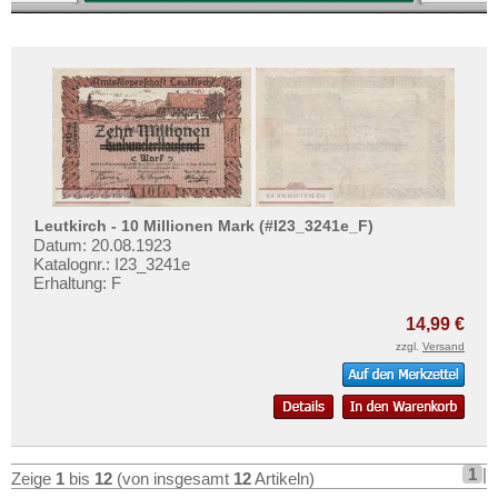
Leutkirch - 10 Millionen Mark (#I23_3241e_F)
Datum: 20.08.1923
Katalognr.: I23_3241e
Erhaltung: F
14,99 €
zzgl.
Versand
1
|
Zeige
1
bis
12
(von insgesamt
12
Artikeln)