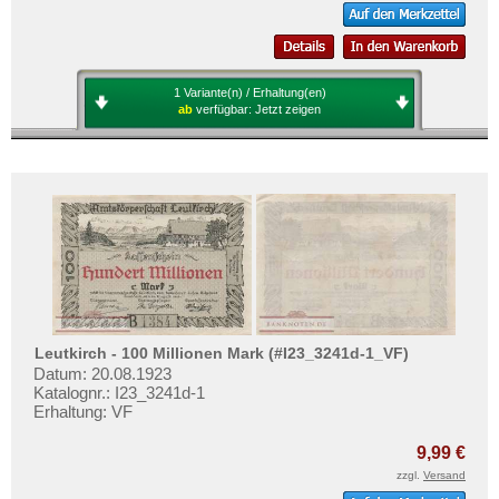
1 Variante(n) / Erhaltung(en)
ab
verfügbar:
Jetzt zeigen
Leutkirch - 100 Millionen Mark (#I23_3241d-1_VF)
Datum: 20.08.1923
Katalognr.: I23_3241d-1
Erhaltung: VF
9,99 €
zzgl.
Versand