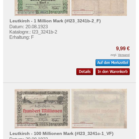
Lörrach
Mehr über...
Lötzen
Zahlungsbedingungen
Lübbecke
Leutkirch - 1 Million Mark (#I23_3241b-2_F)
Privatsphäre und Datenschutz
Datum: 20.08.1923
Lübeck
Katalognr.: I23_3241b-2
Widerrufsbelehrung
Erhaltung: F
Lübtheen
Liefer- und Versandkosten
Lübz
9,99 €
AGB
zzgl.
Versand
Luckau
Impressum
Luckenwalde
Lüdinghausen
Ludwigshafen
Ludwigslust
Lugau
Lügde
Lügumkloster
Lund-Schobüll
Leutkirch - 100 Millionen Mark (#I23_3241c-1_VF)