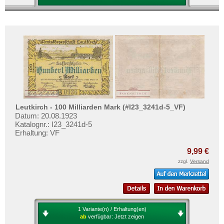
Leutkirch - 100 Milliarden Mark (#I23_3241d-5_VF)
Datum: 20.08.1923
Katalognr.: I23_3241d-5
Erhaltung: VF
9,99 €
zzgl.
Versand
1 Variante(n) / Erhaltung(en)
ab
verfügbar:
Jetzt zeigen