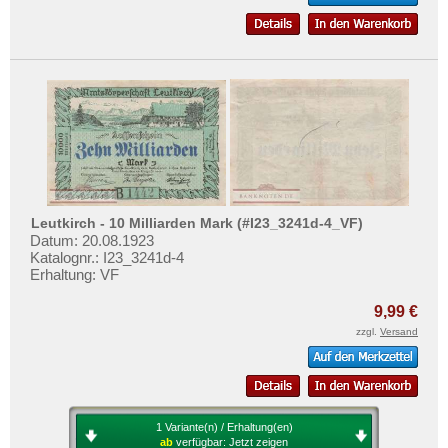
Leutkirch - 10 Milliarden Mark (#I23_3241d-4_VF)
Datum: 20.08.1923
Katalognr.: I23_3241d-4
Erhaltung: VF
9,99 €
zzgl.
Versand
1 Variante(n) / Erhaltung(en)
ab
verfügbar:
Jetzt zeigen