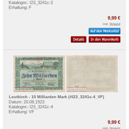
Orte mit V...
Katalognr.: I23_3241c-2
Erhaltung: F
Orte mit W...
9,99 €
Orte mit X...
zzgl.
Versand
Orte mit Z...
Leutkirch - 10 Milliarden Mark (#I23_3241c-4_VF)
Datum: 20.08.1923
Katalognr.: I23_3241c-4
Erhaltung: VF
9,99 €
zzgl.
Versand