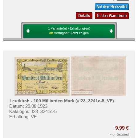
1 Variante(n) / Erhaltung(en)
ab
verfügbar:
Jetzt zeigen
Leutkirch - 100 Milliarden Mark (#I23_3241c-5_VF)
Datum: 20.08.1923
Katalognr.: I23_3241c-5
Erhaltung: VF
9,99 €
zzgl.
Versand