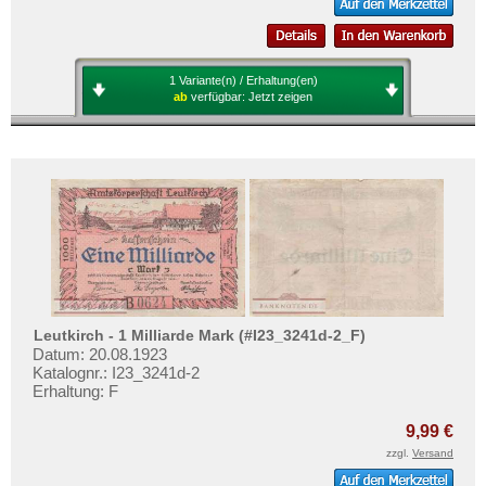
1 Variante(n) / Erhaltung(en)
ab
verfügbar:
Jetzt zeigen
Leutkirch - 1 Milliarde Mark (#I23_3241d-2_F)
Datum: 20.08.1923
Katalognr.: I23_3241d-2
Erhaltung: F
9,99 €
zzgl.
Versand